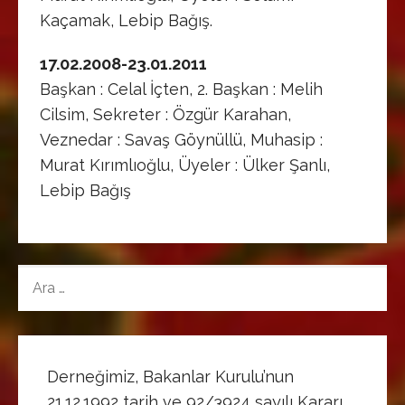
Kaçamak, Lebip Bağış.
17.02.2008-23.01.2011
Başkan : Celal İçten, 2. Başkan : Melih
Cilsim, Sekreter : Özgür Karahan,
Veznedar : Savaş Göynüllü, Muhasip :
Murat Kırımlıoğlu, Üyeler : Ülker Şanlı,
Lebip Bağış
ARAMA:
Derneğimiz, Bakanlar Kurulu’nun
21.12.1992 tarih ve 92/3924 sayılı Kararı