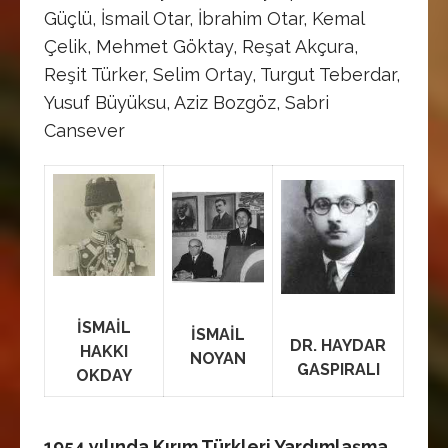
Güçlü, İsmail Otar, İbrahim Otar, Kemal
Çelik, Mehmet Göktay, Reşat Akçura,
Reşit Türker, Selim Ortay, Turgut Teberdar,
Yusuf Büyüksu, Aziz Bozgöz, Sabri
Cansever
İSMAİL
İSMAİL
DR. HAYDAR
HAKKI
NOYAN
GASPIRALI
OKDAY
1954 yılında Kırım Türkleri Yardımlaşma