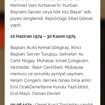
Mehmet Vani Yurtsever’in “Kurban
Bayramı Gecesi veya Kök köz Bayar” adlı
piyesi sergilendi. Rejisörlüğü Sibel Göksel
yaptı.
10 Haziran 1974 – 30 Kasım 1975
Başkan: Av.Ali Kemal Gökgiray, İkinci
Başkan: Server Turupçu, Sekreter: Av.
Cahit Nogay, Muhasip: İsmail Çokgezen,
Veznedar : Basir Cavtöbeli, Mübayaa
memuru ve sorumlu ayniyat saymanı :
Kelam Çongarlı, dernek binası bina amiri:
Erol OcakDenetleme Kurulu: Fazıl İdrisli,
Erol Maylı, Osman Devlet
09.06.1974 :
Genel Kurul Toplantısı yapıldı.