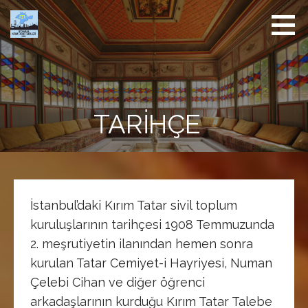
İçeriğe
atla
İstanbul
Kırım
Derneği
TARIHÇE
İstanbul’daki Kırım Tatar sivil toplum
kuruluşlarının tarihçesi 1908 Temmuzunda
2. meşrutiyetin ilanından hemen sonra
kurulan Tatar Cemiyet-i Hayriyesi, Numan
Çelebi Cihan ve diğer öğrenci
arkadaşlarının kurduğu Kırım Tatar Talebe