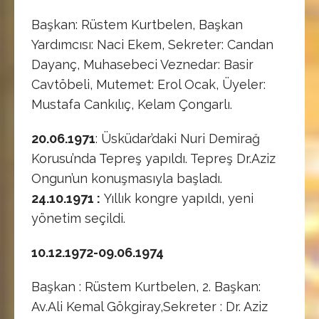
Başkan: Rüstem Kurtbelen, Başkan
Yardımcısı: Naci Ekem, Sekreter: Candan
Dayanç, Muhasebeci Veznedar: Basir
Cavtöbeli, Mutemet: Erol Ocak, Üyeler:
Mustafa Cankılıç, Kelam Çongarlı.
20.06.1971
: Üsküdar’daki Nuri Demirağ
Korusu’nda Tepreş yapıldı. Tepreş Dr.Aziz
Ongun’un konuşmasıyla başladı.
24.10.1971 :
Yıllık kongre yapıldı, yeni
yönetim seçildi.
10.12.1972-09.06.1974
Başkan : Rüstem Kurtbelen, 2. Başkan:
Av.Ali Kemal Gökgiray,Sekreter : Dr. Aziz