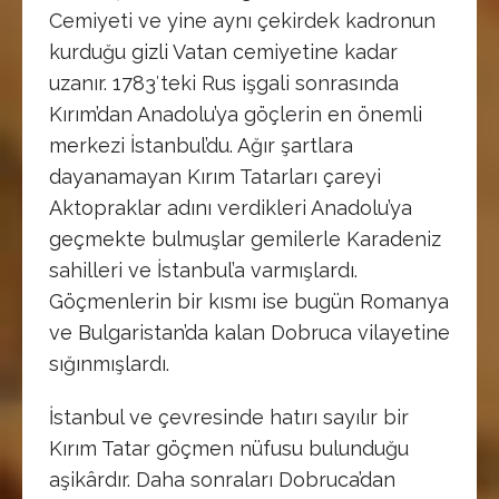
Cemiyeti ve yine aynı çekirdek kadronun
kurduğu gizli Vatan cemiyetine kadar
uzanır. 1783′teki Rus işgali sonrasında
Kırım’dan Anadolu’ya göçlerin en önemli
merkezi İstanbul’du. Ağır şartlara
dayanamayan Kırım Tatarları çareyi
Aktopraklar adını verdikleri Anadolu’ya
geçmekte bulmuşlar gemilerle Karadeniz
sahilleri ve İstanbul’a varmışlardı.
Göçmenlerin bir kısmı ise bugün Romanya
ve Bulgaristan’da kalan Dobruca vilayetine
sığınmışlardı.
İstanbul ve çevresinde hatırı sayılır bir
Kırım Tatar göçmen nüfusu bulunduğu
aşikârdır. Daha sonraları Dobruca’dan