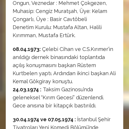
Ongun, Veznedar : Mehmet Çokgezen,
Muhasip: Cengiz Muratşah, Üye: Kelam
Çongarlı, Üye : Basir Cavtöbeli
Denetim Kurulu: Mustafa Altan, Halili
Kırımman, Mustafa Ertürk.
08.04.1973:
Çelebi Cihan ve C.S.Kırımer’in
anıldığı dernek binasındaki toplantıda
açılış konuşmasını başkan Rüstem
Kurtbelen yaptı. Ardından ikinci başkan Ali
Kemal Gökgiray konuştu.
24.03.1974 :
Taksim Gazinosu’nda
geleneksel “Kırım Gecesi” düzenlendi.
Gece anısına bir kitapçık bastırıldı.
30.04.1974 ve 07.05.1974 :
İstanbul Şehir
Tiyatroları Yeni Komedi Bölümü’nde