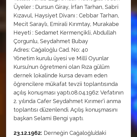
Üyeler : Dursun Giray, İrfan Tarhan, Sabri
Kızavul, Haysiyet Divanı : Cebbar Tarhan,
Mecit Saraylı, Emirali Kırımtay, Murakabe
Heyeti : Sedamet Kermençikli, Abdullah
Çorgunlu, Seydahmet Bubay
Adres: Cağaloğlu Cad. No: 40
Yönetim kurulu üyesi ve Millî Oyunlar
Kursu’nun öğretmeni olan Rıza gülüm
dernek lokalinde kursa devam eden
öğrencilere mükafat tevzii toplantısında
açılış konuşması yaptı.08.04.1962: Vefatının
2. yılında Cafer Seydahmet Kırımer’i anma
toplantısı düzenlendi. Açılış konuşmasını
başkan Selami Bengi yaptı.
23.12.1962:
Derneğin Cağaloğlu’daki