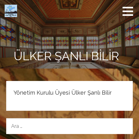
İçeriğe
atla
İstanbul
Kırım
Derneği
ÜLKER ŞANLI BILIR
Yönetim Kurulu Üyesi Ülker Şanlı Bilir
ARAMA: