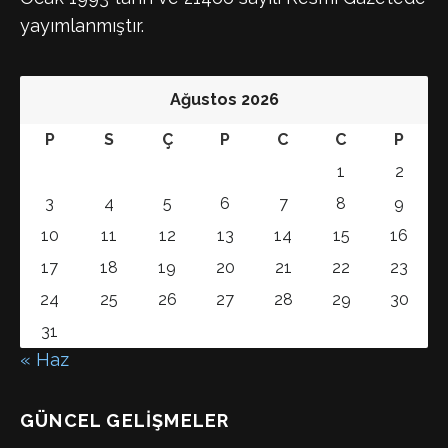
yayımlanmıştır.
Ağustos 2026
P
S
Ç
P
C
C
P
1
2
3
4
5
6
7
8
9
10
11
12
13
14
15
16
17
18
19
20
21
22
23
24
25
26
27
28
29
30
31
« Haz
GÜNCEL GELIŞMELER