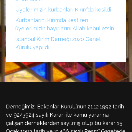
Üyelerimizin kurbanları Kırım’da kesildi
Kurbanlarını Kırım’da kestiren
üyelerimizin hayırlarını Allah kabul etsin
İstanbul Kırım Derneği 2020 Genel
Kurulu yapıldı
Derneğimiz, Bakanlar Kurulu’nun 21.12.1992 tarih
ve 92/3924 sayılı Kararı ile kamu yararına
çalışan derneklerden sayılmış olup bu karar 15
Ocak 1993 tarih ve 21466 sayılı Resmî Gazete’de