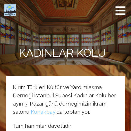
İçeriğe
atla
İstanbul
Kırım
Derneği
KADINLAR KOLU
Kırım Türkleri Kültür ve Yardımlaşma
Derneği İstanbul Şubesi Kadınlar Kolu her
ayın 3. Pazar günü derneğimizin ikram
salonu
Konakbay
‘da toplanıyor.
Tüm hanımlar davetlidir!