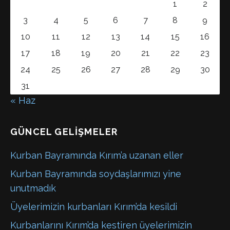
1
2
3
4
5
6
7
8
9
10
11
12
13
14
15
16
17
18
19
20
21
22
23
24
25
26
27
28
29
30
31
« Haz
GÜNCEL GELIŞMELER
Kurban Bayramında Kırım’a uzanan eller
Kurban Bayramında soydaşlarımızı yine
unutmadık
Üyelerimizin kurbanları Kırım’da kesildi
Kurbanlarını Kırım’da kestiren üyelerimizin