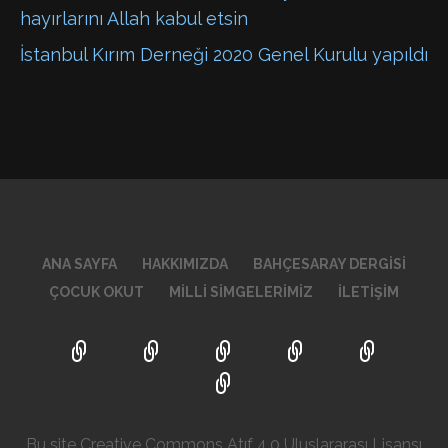
hayırlarını Allah kabul etsin
İstanbul Kırım Derneği 2020 Genel Kurulu yapıldı
ANA SAYFA
HAKKIMIZDA
BAHÇESARAY DERGISI
ÇOCUK OKUT
MILLI SIMGELERIMIZ
İLETIŞIM
Bu site Creative Commons Atıf 4.0 Uluslararası Lisansı