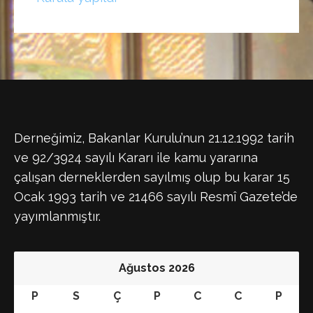
Derneğimiz, Bakanlar Kurulu’nun 21.12.1992 tarih
ve 92/3924 sayılı Kararı ile kamu yararına
çalışan derneklerden sayılmış olup bu karar 15
Ocak 1993 tarih ve 21466 sayılı Resmî Gazete’de
yayımlanmıştır.
Ağustos 2026
P
S
Ç
P
C
C
P